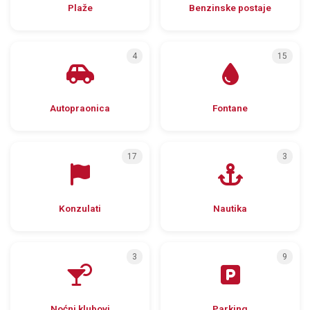
Plaže
Benzinske postaje
4
15
Autopraonica
Fontane
17
3
Konzulati
Nautika
3
9
Noćni klubovi
Parking